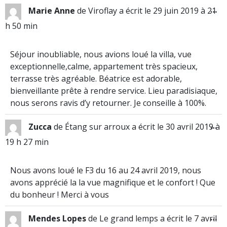
…
Marie Anne
de
Viroflay
a écrit le
29 juin 2019
à
21
h 50 min
Séjour inoubliable, nous avions loué la villa, vue
exceptionnelle,calme, appartement très spacieux,
terrasse très agréable. Béatrice est adorable,
bienveillante prête à rendre service. Lieu paradisiaque,
nous serons ravis d’y retourner. Je conseille à 100%.
…
Zucca
de
Étang sur arroux
a écrit le
30 avril 2019
à
19 h 27 min
Nous avons loué le F3 du 16 au 24 avril 2019, nous
avons apprécié la la vue magnifique et le confort ! Que
du bonheur ! Merci à vous
…
Mendes Lopes
de
Le grand lemps
a écrit le
7 avril