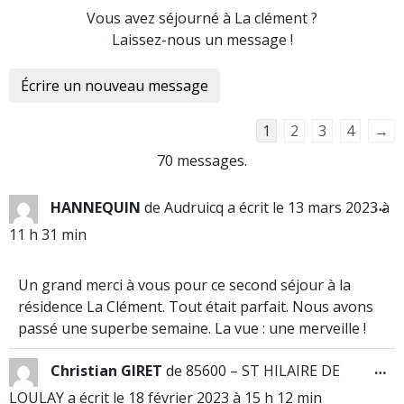
Vous avez séjourné à La clément ?
Laissez-nous un message !
1
2
3
4
→
70 messages.
…
HANNEQUIN
de
Audruicq
a écrit le
13 mars 2023
à
11 h 31 min
Un grand merci à vous pour ce second séjour à la
résidence La Clément. Tout était parfait. Nous avons
passé une superbe semaine. La vue : une merveille !
…
Christian GIRET
de
85600 – ST HILAIRE DE
LOULAY
a écrit le
18 février 2023
à
15 h 12 min